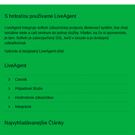
S hrdosťou používame LiveAgent
LiveAgent integruje softvér zákazníckej podpory, tiketovací systém, live chat,
sociálne siete a call centrum do jednej služby. Všetko, na čo si spomeniete,
je tam. Softvér je zabezpečený SSL, beží v cloude a je dostupný
odkiaľkoľvek.
Vytvorte si bezplatný
LiveAgent účet
.
LiveAgent
Cenník
Prípadové štúdie
Hodnotenie zákazníkov
Integrácie
Najvyhľadávanejšie Články