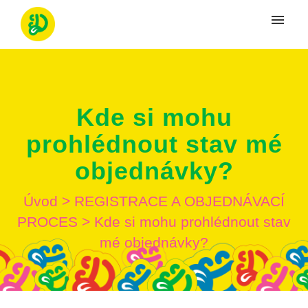
Moje tikety
Vytvoriť tiket
Kde si mohu
Prihlásenie
prohlédnout stav mé
objednávky?
Úvod
>
REGISTRACE A OBJEDNÁVACÍ
PROCES
>
Kde si mohu prohlédnout stav
mé objednávky?