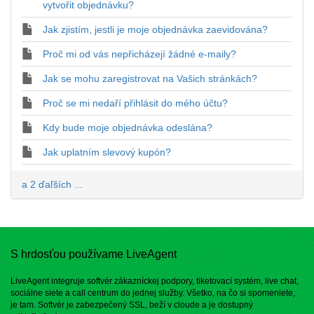
vytvořit objednávku?
Jak zjistím, jestli je moje objednávka zaevidována?
Proč mi od vás nepřicházejí žádné e-maily?
Jak se mohu zaregistrovat na Vašich stránkách?
Proč se mi nedaří přihlásit do mého účtu?
Kdy bude moje objednávka odeslána?
Jak uplatním slevový kupón?
a 2 ďaľších ...
S hrdosťou používame LiveAgent
LiveAgent integruje softvér zákazníckej podpory, tiketovací systém, live chat,
sociálne siete a call centrum do jednej služby. Všetko, na čo si spomeniete,
je tam. Softvér je zabezpečený SSL, beží v cloude a je dostupný