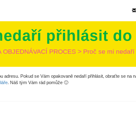
nedaří přihlásit d
A OBJEDNÁVACÍ PROCES
>
Proč se mi nedaří
vou adresu. Pokud se Vám opakovaně nedaří přihlásit, obraťte se na 
láře
. Náš tým Vám rád pomůže 🙂